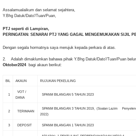
Assalamualaikum dan selamat sejahtera,
Y.Bhg Datuk/Dato'/Tuan/Puan,
PTJ seperti di Lampiran,
PERINGATAN: SENARAI PTJ YANG GAGAL MENGEMUKAKAN SIJIL P
Dengan segala hormatnya saya merujuk kepada perkara di atas.
2. Adalah dimaklumkan bahawa pihak Y.Bhg Datuk/Dato'/Tuan/Puan bel
Oktober2024
bagi akaun berikut:
BIL
AKAUN
RUJUKAN PEKELILING
VOT /
1
SPANM BILANGAN 5 TAHUN 2023
DANA
SPANM BILANGAN 3 TAHUN 2019, (Soalan Lazim Penyelengg
2
TERIMAAN
2022)
3
DEPOSIT
SPANM BILANGAN 1 TAHUN 2023
AP143(b), 1 PEKELILING PERBENDAHARAAN WP10.4