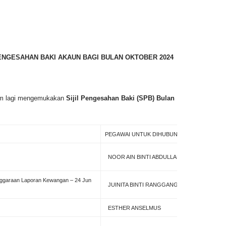
ENGESAHAN BAKI AKAUN BAGI BULAN OKTOBER 2024
um lagi mengemukakan
Sijil Pengesahan Baki (SPB) Bulan
PEGAWAI UNTUK DIHUBUNGI
NOOR AIN BINTI ABDULLAH
araan Laporan Kewangan – 24 Jun
JUINITA BINTI RANGGANGON
ESTHER ANSELMUS