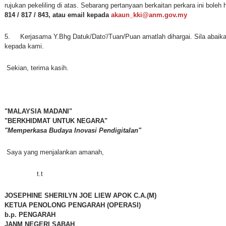
rujukan pekeliling di atas. Sebarang pertanyaan berkaitan perkara ini boleh 
814 / 817 / 843, atau email kepada
akaun_kki@anm.gov.my
5. Kerjasama Y.Bhg Datuk/Dato'/Tuan/Puan amatlah dihargai. Sila abaikan
kepada kami.
Sekian, terima kasih.
"MALAYSIA MADANI"
"BERKHIDMAT UNTUK NEGARA"
"Memperkasa Budaya Inovasi Pendigitalan"
Saya yang menjalankan amanah,
t.t
JOSEPHINE SHERILYN JOE LIEW APOK
C.A.(M)
KETUA PENOLONG PENGARAH (OPERASI)
b.p. PENGARAH
JANM NEGERI SABAH